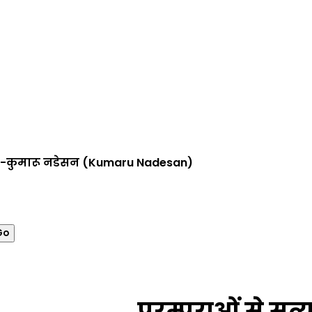
uth-कुमारू नडेसन (Kumaru Nadesan)
परम्पराओं से सत