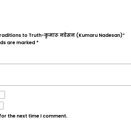
m Traditions to Truth-कुमारू नडेसन (Kumaru Nadesan)”
elds are marked
*
for the next time I comment.