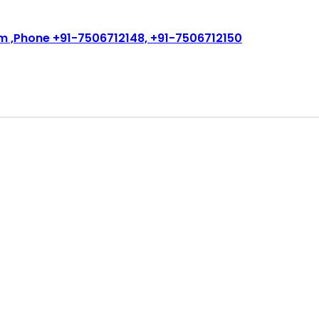
m ,Phone +91-7506712148, +91-7506712150