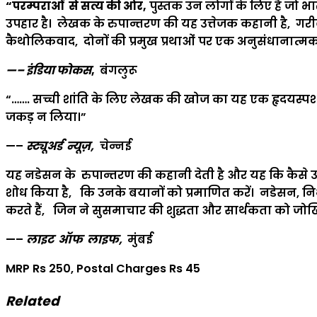
“परम्पराओं से सत्य की ओर
,
पुस्तक उन लोगों के लिए है जो भ
उपहार है। लेखक के रुपान्तरण की यह उत्तेजक कहानी है, गरीब
कैथोलिकवाद, दोनों की प्रमुख प्रथाओं पर एक अनुसंधानात्मक
—–
इंडिया फोकस
,
बंगलुरू
“……. सच्ची शांति के लिए लेखक की खोज का यह एक हृदयस्पर्शी
जकड़ न लिया।”
—–
स्ट्यूअर्ड न्यूज़
,
चेन्नई
यह नडेसन के रुपान्तरण की कहानी देती है और यह कि कैसे उन्हो
शोध किया है, कि उनके बयानों को प्रमाणित करें। नडेसन, निर्भ्रा
करते हैं, जिन ने सुसमाचार की शुद्धता और सार्थकता को जोखि
—–
लाइट ऑफ लाइफ
,
मुंबई
MRP Rs 250, Postal Charges Rs 45
Related