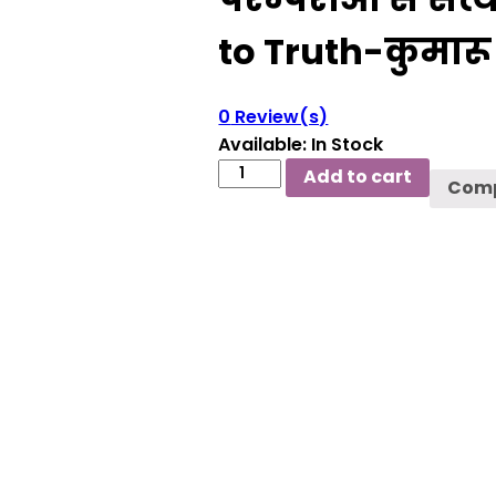
to Truth-कुमा
0
Review(s)
Available:
In Stock
परम्पराओं
Add to cart
Com
से
सत्य
की
ओर-
From
Traditions
to
Truth-
कुमारू
नडेसन
(Kumaru